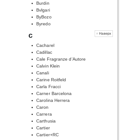
Burdin
Bvlgari
ByBozo
Byredo
c
↑ Наверх
Cacharel
Cadillac
Cale Fragranze d’Autore
Calvin Klein
Canali
Carine Roitfeld
Carla Fracci
Carner Barcelona
Carolina Herrera
Caron
Carrera
Carthusia
Cartier
Cartier+RC