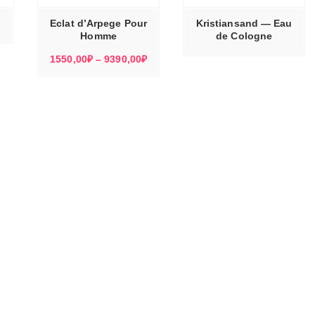
ВАРИАЦИЙ.
ОПЦИИ
МОЖНО
Eclat d’Arpege Pour
Kristiansand — Eau
ВЫБРАТЬ
НА
Homme
de Cologne
СТРАНИЦЕ
ТОВАРА.
Диапазон
1550,00
₽
–
9390,00
₽
цен:
1550,00₽
–
9390,00₽