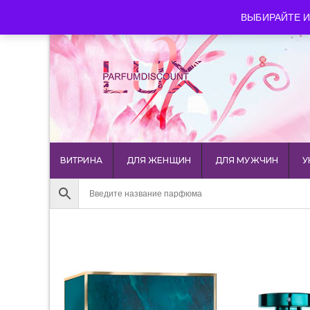
luxparfumdiscount@mail.ru
+7 903 544 11 18
г. Мос
ВЫБИРАЙТЕ И
ВИТРИНА
ДЛЯ ЖЕНЩИН
ДЛЯ МУЖЧИН
У