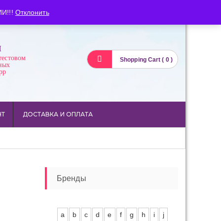
Вход
Регистрация
И!!!
Отклонить
И
тестовом
Shopping Cart ( 0 )
ных
pp
НТ
ДОСТАВКА И ОПЛАТА
Бренды
a
b
c
d
e
f
g
h
i
j