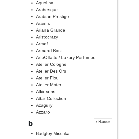
Aquolina
Arabesque
Arabian Prestige
Aramis
Ariana Grande
Aristocrazy
Armaf
Armand Basi
ArteOlfatto / Luxury Perfumes
Atelier Cologne
Atelier Des Ors
Atelier Flou
Atelier Materi
Atkinsons
Attar Collection
Azagury
Azzaro
b
↑ Наверх
Badgley Mischka