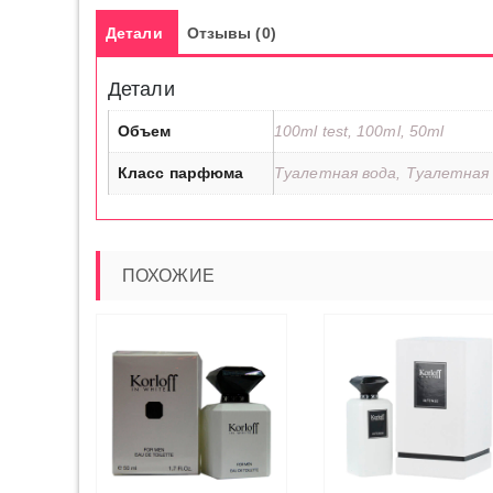
Детали
Отзывы (0)
Детали
Объем
100ml test, 100ml, 50ml
Класс парфюма
Туалетная вода, Туалетная 
ПОХОЖИЕ
ВЫБЕРИТ
Ь ДАЛЕЕ
ЧИТАТЬ ДАЛЕЕ
ПАРАМЕТР