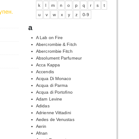
k
l
m
n
o
p
q
r
s
t
упен.
u
v
w
x
y
z
0-9
a
A Lab on Fire
Abercrombie & Fitch
Abercrombie Fitch
Absolument Parfumeur
Acca Kappa
Accendis
Acqua Di Monaco
Acqua di Parma
Acqua di Portofino
Adam Levine
Adidas
Adrienne Vittadini
Aedes de Venustas
Aerin
Afnan