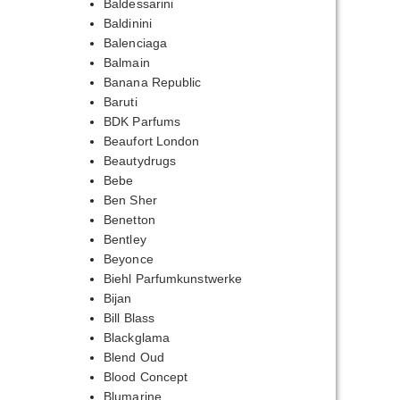
Baldessarini
Baldinini
Balenciaga
Balmain
Banana Republic
Baruti
BDK Parfums
Beaufort London
Beautydrugs
Bebe
Ben Sher
Benetton
Bentley
Beyonce
Biehl Parfumkunstwerke
Bijan
Bill Blass
Blackglama
Blend Oud
Blood Concept
Blumarine