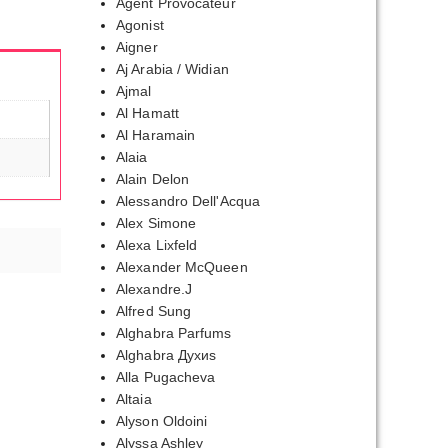
Agent Provocateur
Agonist
Aigner
Aj Arabia / Widian
Ajmal
Al Hamatt
Al Haramain
Alaia
Alain Delon
Alessandro Dell'Acqua
Alex Simone
Alexa Lixfeld
Alexander McQueen
Alexandre.J
Alfred Sung
Alghabra Parfums
Alghabra Духиs
Alla Pugacheva
Altaia
Alyson Oldoini
Alyssa Ashley