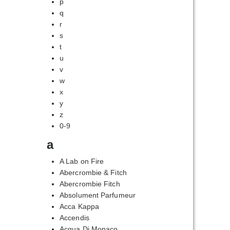
p
q
r
s
t
u
v
w
x
y
z
0-9
a
A Lab on Fire
Abercrombie & Fitch
Abercrombie Fitch
Absolument Parfumeur
Acca Kappa
Accendis
Acqua Di Monaco