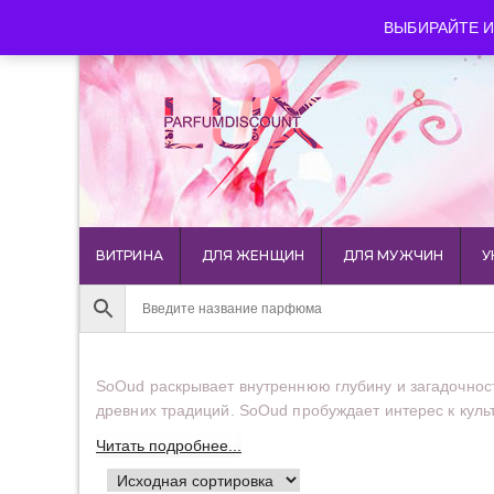
luxparfumdiscount@mail.ru
+7 903 544 11 18
г. Мос
ВЫБИРАЙТЕ И
ВИТРИНА
ДЛЯ ЖЕНЩИН
ДЛЯ МУЖЧИН
У
SoOud раскрывает внутреннюю глубину и загадочнос
древних традиций. SoOud пробуждает интерес к культ
Читать подробнее...