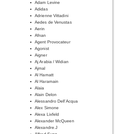
Adam Levine
Adidas
Adrienne Vittadini
Aedes de Venustas
Aerin
Afnan
Agent Provocateur
Agonist
Aigner
Aj Arabia / Widian
Ajmal
Al Hamatt
Al Haramain
Alaia
Alain Delon
Alessandro Dell'Acqua
Alex Simone
Alexa Lixfeld
Alexander McQueen
апазон
Alexandre.J
: