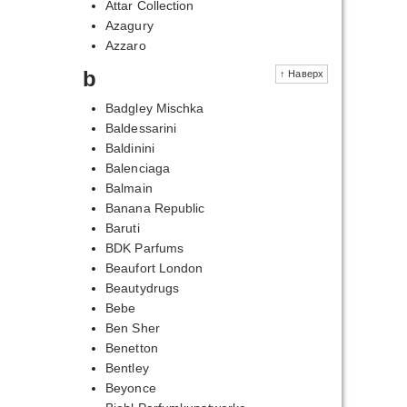
Attar Collection
Azagury
Azzaro
b
↑ Наверх
Badgley Mischka
Baldessarini
Baldinini
Balenciaga
Balmain
Banana Republic
Baruti
BDK Parfums
Beaufort London
Beautydrugs
Bebe
Ben Sher
Benetton
Bentley
Beyonce