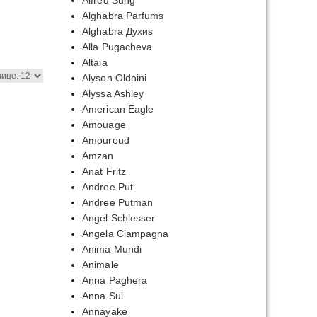
Alfred Sung
50,00₽
Alghabra Parfums
Alghabra Духиs
40,00₽
Alla Pugacheva
Altaia
Alyson Oldoini
Alyssa Ashley
American Eagle
Amouage
Amouroud
Amzan
Anat Fritz
Andree Put
Andree Putman
Angel Schlesser
Angela Ciampagna
Anima Mundi
Animale
Anna Paghera
Anna Sui
Annayake