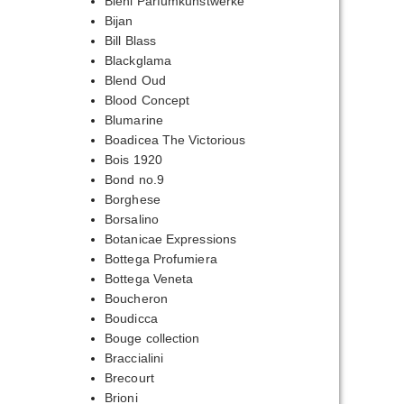
Biehl Parfumkunstwerke
Bijan
Bill Blass
Blackglama
Blend Oud
Blood Concept
Blumarine
Boadicea The Victorious
Bois 1920
Bond no.9
Borghese
Borsalino
Botanicae Expressions
Bottega Profumiera
Bottega Veneta
Boucheron
Boudicca
Bouge collection
Braccialini
Brecourt
Brioni