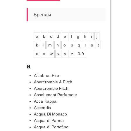
цена
цена
Бренды
a
b
c
d
e
f
g
h
i
j
k
l
m
n
o
p
q
r
s
t
u
v
w
x
y
z
0-9
a
A Lab on Fire
пазон
Abercrombie & Fitch
:
Abercrombie Fitch
0,00₽
Absolument Parfumeur
Acca Kappa
20,00₽
Accendis
Acqua Di Monaco
Acqua di Parma
Acqua di Portofino