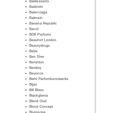
Baldessarini
Baldinini
Balenciaga
Balmain
Banana Republic
Baruti
BDK Parfums
Beaufort London
Beautydrugs
Bebe
Ben Sher
Benetton
Bentley
Beyonce
Biehl Parfumkunstwerke
Bijan
Bill Blass
Blackglama
Blend Oud
Blood Concept
Blumarine