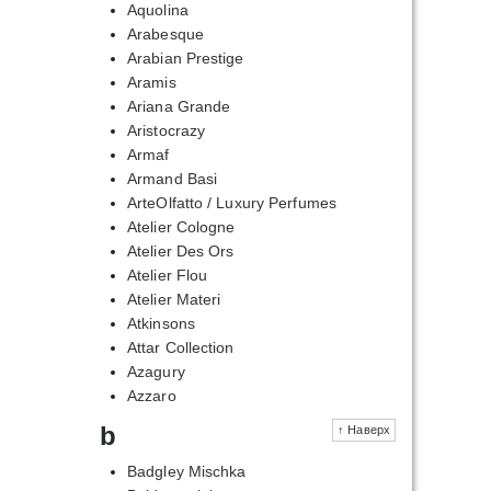
Aquolina
Arabesque
Arabian Prestige
Aramis
Ariana Grande
Aristocrazy
Armaf
Armand Basi
ArteOlfatto / Luxury Perfumes
Atelier Cologne
Atelier Des Ors
Atelier Flou
Atelier Materi
Atkinsons
Attar Collection
Azagury
Azzaro
b
↑ Наверх
Badgley Mischka