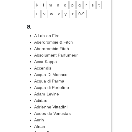
k
l
m
n
o
p
q
r
s
t
u
v
w
x
y
z
0-9
a
A Lab on Fire
Abercrombie & Fitch
Abercrombie Fitch
Absolument Parfumeur
Acca Kappa
Accendis
Acqua Di Monaco
Acqua di Parma
Acqua di Portofino
Adam Levine
Adidas
Adrienne Vittadini
Aedes de Venustas
Aerin
Afnan