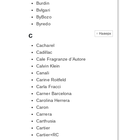
Burdin
Bvlgari
ByBozo
Byredo
c
↑ Наверх
Cacharel
Cadillac
Cale Fragranze d’Autore
Calvin Klein
Canali
Carine Roitfeld
Carla Fracci
Carner Barcelona
Carolina Herrera
Caron
Carrera
Carthusia
Cartier
Cartier+RC