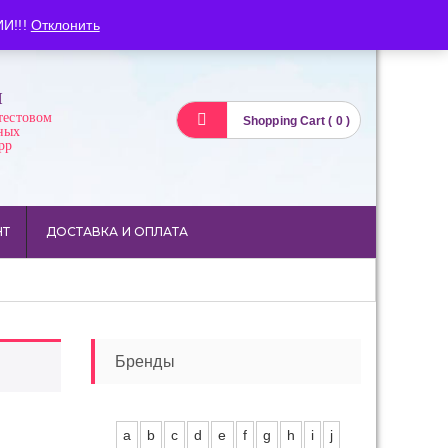
Вход
Регистрация
И!!!
Отклонить
И
тестовом
Shopping Cart ( 0 )
ных
pp
НТ
ДОСТАВКА И ОПЛАТА
Бренды
a
b
c
d
e
f
g
h
i
j