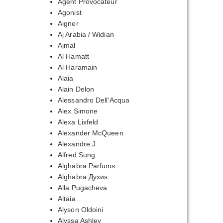
Agent Provocateur
Agonist
Aigner
Aj Arabia / Widian
Ajmal
Al Hamatt
Al Haramain
Alaia
Alain Delon
Alessandro Dell'Acqua
Alex Simone
Alexa Lixfeld
Alexander McQueen
Alexandre.J
Alfred Sung
Alghabra Parfums
Alghabra Духиs
Alla Pugacheva
Altaia
Alyson Oldoini
Alyssa Ashley