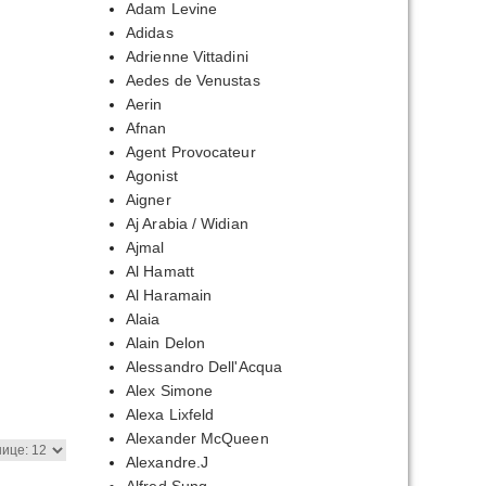
Adam Levine
:
Adidas
0,00₽
Adrienne Vittadini
Aedes de Venustas
70,00₽
Aerin
Afnan
Agent Provocateur
Agonist
Aigner
Aj Arabia / Widian
Ajmal
Al Hamatt
апазон
Al Haramain
:
Alaia
60,00₽
Alain Delon
Alessandro Dell'Acqua
90,00₽
Alex Simone
Alexa Lixfeld
Alexander McQueen
Alexandre.J