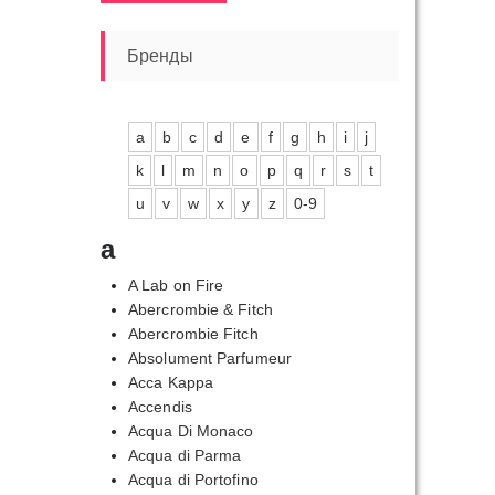
цена
цена
Бренды
a
b
c
d
e
f
g
h
i
j
k
l
m
n
o
p
q
r
s
t
пазон
:
u
v
w
x
y
z
0-9
0,00₽
a
00,00₽
A Lab on Fire
Abercrombie & Fitch
Abercrombie Fitch
Absolument Parfumeur
Acca Kappa
Accendis
Acqua Di Monaco
Acqua di Parma
Acqua di Portofino
пазон