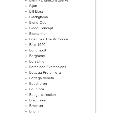
Biehl Parfumkunstwerke
Bijan
Bill Blass
Blackglama
Blend Oud
Blood Concept
Blumarine
Boadicea The Victorious
Bois 1920
Bond no.9
Borghese
Borsalino
Botanicae Expressions
Bottega Profumiera
Bottega Veneta
Boucheron
Boudicca
Bouge collection
Braccialini
Brecourt
Brioni