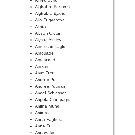
Alfred Sung
Alghabra Parfums
Alghabra Духиs
Alla Pugacheva
Altaia
Alyson Oldoini
Alyssa Ashley
American Eagle
Amouage
Amouroud
Amzan
Anat Fritz
Andree Put
Andree Putman
Angel Schlesser
Angela Ciampagna
Anima Mundi
Animale
Anna Paghera
Anna Sui
Annayake