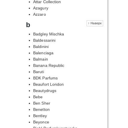
Attar Collection
Azagury
Azzaro
b
↑ Наверх
Badgley Mischka
Baldessarini
Baldinini
Balenciaga
Balmain
Banana Republic
Baruti
BDK Parfums
Beaufort London
Beautydrugs
Bebe
Ben Sher
Benetton
Bentley
Beyonce