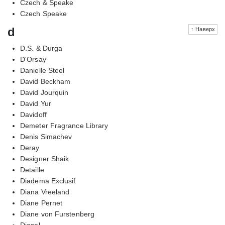
Czech & Speake
Czech Speake
d
↑ Наверх
D.S. & Durga
D'Orsay
Danielle Steel
David Beckham
David Jourquin
David Yur
Davidoff
Demeter Fragrance Library
Denis Simachev
Deray
Designer Shaik
Detaille
Diadema Exclusif
Diana Vreeland
Diane Pernet
Diane von Furstenberg
Diesel