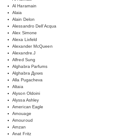
Al Haramain
Alaia
Alain Delon
Alessandro Dell'Acqua
Alex Simone
Alexa Lixfeld
Alexander McQueen
Alexandre.J
Alfred Sung
Alghabra Parfums
Alghabra Духиs
Alla Pugacheva
Altaia
Alyson Oldoini
Alyssa Ashley
American Eagle
Amouage
Amouroud
Amzan
Anat Fritz