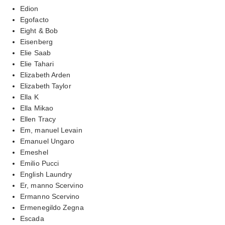
Edion
Egofacto
Eight & Bob
Eisenberg
Elie Saab
Elie Tahari
Elizabeth Arden
Elizabeth Taylor
Ella K
Ella Mikao
Ellen Tracy
Em, manuel Levain
Emanuel Ungaro
Emeshel
Emilio Pucci
English Laundry
Er, manno Scervino
Ermanno Scervino
Ermenegildo Zegna
Escada