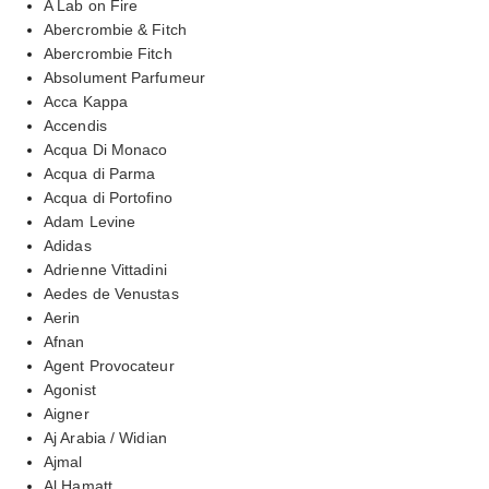
A Lab on Fire
Abercrombie & Fitch
Abercrombie Fitch
Absolument Parfumeur
Acca Kappa
Accendis
Acqua Di Monaco
Acqua di Parma
Acqua di Portofino
Adam Levine
Adidas
Adrienne Vittadini
Aedes de Venustas
Aerin
Afnan
Agent Provocateur
Agonist
Aigner
Aj Arabia / Widian
Ajmal
Al Hamatt