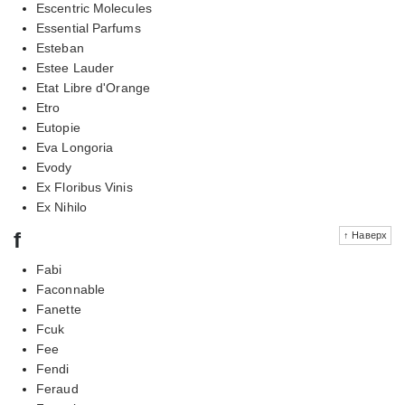
Escentric Molecules
Essential Parfums
Esteban
Estee Lauder
Etat Libre d'Orange
Etro
Eutopie
Eva Longoria
Evody
Ex Floribus Vinis
Ex Nihilo
f
↑ Наверх
Fabi
Faconnable
Fanette
Fcuk
Fee
Fendi
Feraud