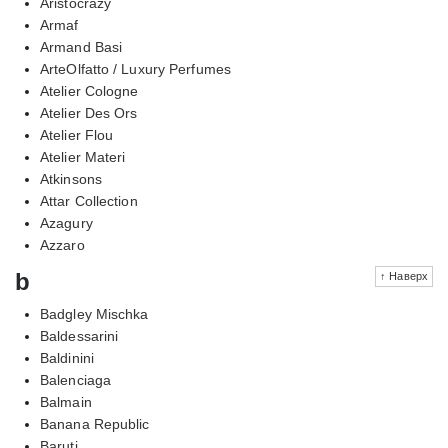
Aristocrazy
Armaf
Armand Basi
ArteOlfatto / Luxury Perfumes
Atelier Cologne
Atelier Des Ors
Atelier Flou
Atelier Materi
Atkinsons
Attar Collection
Azagury
Azzaro
b
↑ Наверх
Badgley Mischka
Baldessarini
Baldinini
Balenciaga
Balmain
Banana Republic
Baruti