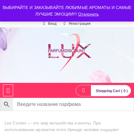
luxparfumdiscount@mail.ru
+7 903 544 11 18
г. Москва
ВЫБИРАЙТЕ И ЗАКАЗЫВАЙТЕ ЛЮБИМЫЕ АРОМАТЫ И САМЫЕ
ЛУЧШИЕ ЭМОЦИИ!!!
Отклонить
Время работы: пн-сб 10:00-21:00
Вход
Регистрация
Shopping Cart ( 0 )
Les Contes — это мир волшебства и мечты. При
использовании ароматов этого бренда человек ощущает