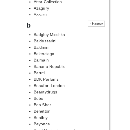
Attar Collection
Azagury
Azzaro
b
↑ Наверх
Badgley Mischka
Baldessarini
Baldinini
Balenciaga
Balmain
Banana Republic
Baruti
BDK Parfums
Beaufort London
Beautydrugs
Bebe
Ben Sher
Benetton
Bentley
Beyonce