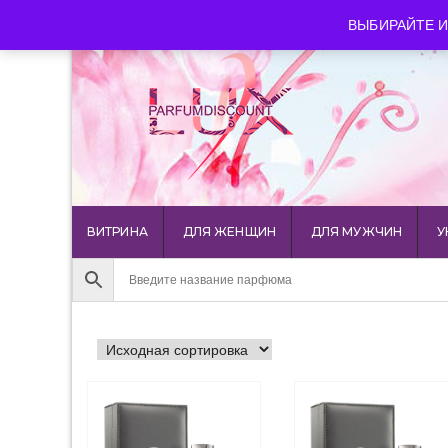
luxparfumdiscount@mail.ru
+7 903 544 11 18
г. Мос
ВЫБИРАЙТЕ И
ВИТРИНА
ДЛЯ ЖЕНЩИН
ДЛЯ МУЖЧИН
У