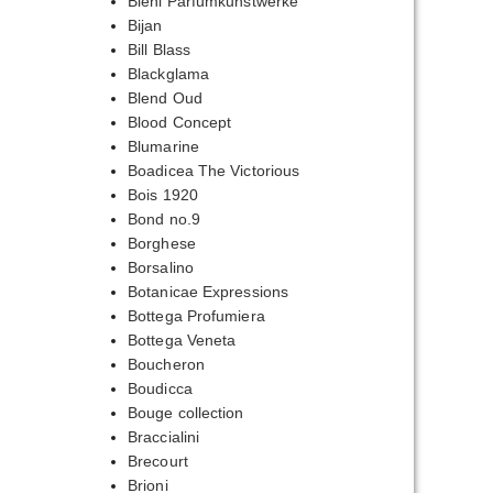
Biehl Parfumkunstwerke
Bijan
Bill Blass
Blackglama
Blend Oud
Blood Concept
Blumarine
Boadicea The Victorious
Bois 1920
Bond no.9
Borghese
Borsalino
Botanicae Expressions
Bottega Profumiera
Bottega Veneta
Boucheron
Boudicca
Bouge collection
Braccialini
Brecourt
Brioni