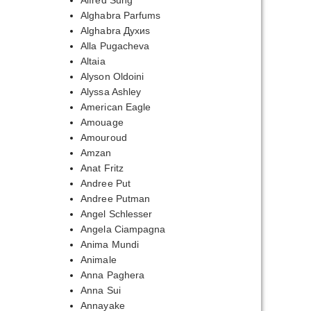
Alfred Sung
Alghabra Parfums
Alghabra Духиs
Alla Pugacheva
Altaia
Alyson Oldoini
Alyssa Ashley
American Eagle
Amouage
Amouroud
Amzan
Anat Fritz
Andree Put
Andree Putman
Angel Schlesser
Angela Ciampagna
Anima Mundi
Animale
Anna Paghera
Anna Sui
Annayake