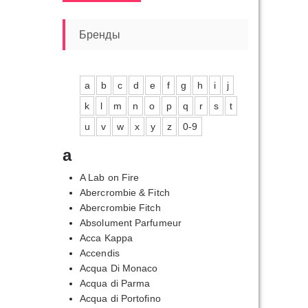
цена
цена
Бренды
a
b
c
d
e
f
g
h
i
j
k
l
m
n
o
p
q
r
s
t
пазон
:
u
v
w
x
y
z
0-9
0,00₽
a
80,00₽
A Lab on Fire
Abercrombie & Fitch
Abercrombie Fitch
Absolument Parfumeur
Acca Kappa
Accendis
Acqua Di Monaco
Acqua di Parma
Acqua di Portofino
азон