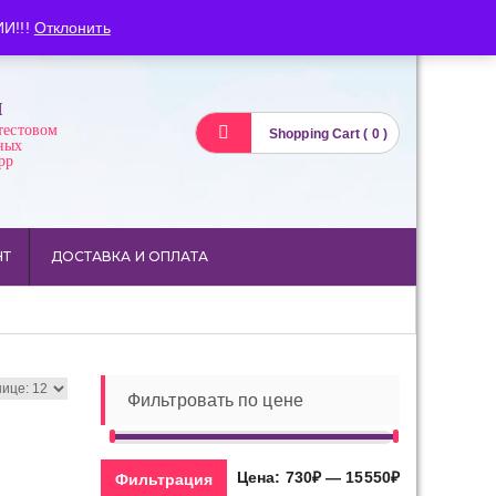
Вход
Регистрация
И!!!
Отклонить
И
тестовом
Shopping Cart ( 0 )
ных
pp
НТ
ДОСТАВКА И ОПЛАТА
Фильтровать по цене
Минимальная
Максимальна
Цена:
730₽
—
15550₽
Фильтрация