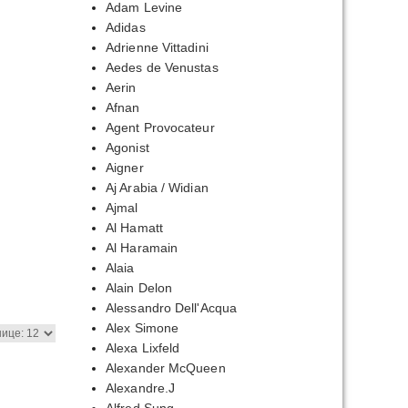
Adam Levine
Adidas
00₽
Adrienne Vittadini
Aedes de Venustas
,00₽
Aerin
Afnan
Agent Provocateur
Agonist
Aigner
Aj Arabia / Widian
Ajmal
Al Hamatt
Al Haramain
азон
Alaia
Alain Delon
00₽
Alessandro Dell'Acqua
Alex Simone
,00₽
Alexa Lixfeld
Alexander McQueen
Alexandre.J