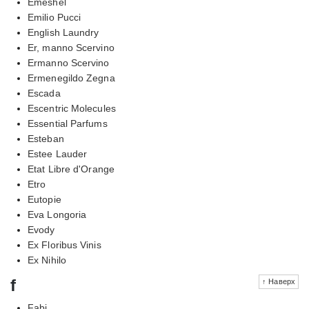
Emeshel
Emilio Pucci
English Laundry
Er, manno Scervino
Ermanno Scervino
Ermenegildo Zegna
Escada
Escentric Molecules
Essential Parfums
Esteban
Estee Lauder
Etat Libre d'Orange
Etro
Eutopie
Eva Longoria
Evody
Ex Floribus Vinis
Ex Nihilo
f
↑ Наверх
Fabi