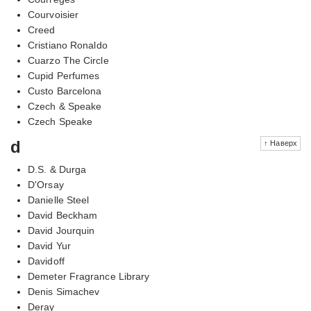
Courvoisier
Creed
Cristiano Ronaldo
Cuarzo The Circle
Cupid Perfumes
Custo Barcelona
Czech & Speake
Czech Speake
d
↑ Наверх
D.S. & Durga
D'Orsay
Danielle Steel
David Beckham
David Jourquin
David Yur
Davidoff
Demeter Fragrance Library
Denis Simachev
Deray