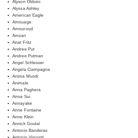
Alyson Oldoini
Alyssa Ashley
American Eagle
Amouage
Amouroud
Amzan
Anat Fritz
Andree Put
Andree Putman
Angel Schlesser
Angela Ciampagna
Anima Mundi
Animale
Anna Paghera
Anna Sui
Annayake
Anne Fontaine
Anne Klein
Annick Goutal
Antonio Banderas
Antonio Visconti