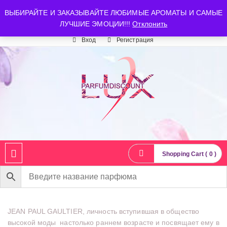
luxparfumdiscount@mail.ru
+7 903 544 11 18
г. Москва
ВЫБИРАЙТЕ И ЗАКАЗЫВАЙТЕ ЛЮБИМЫЕ АРОМАТЫ И САМЫЕ
ЛУЧШИЕ ЭМОЦИИ!!!
Отклонить
Время работы: пн-сб 10:00-21:00
Вход
Регистрация
Shopping Cart ( 0 )
JEAN PAUL GAULTIER, личность вступившая в общество
высокой моды настолько раннем возрасте и посвящает ему в