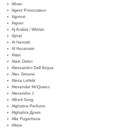
Afnan
Agent Provocateur
Agonist
Aigner
Aj Arabia / Widian
Ajmal
Al Hamatt
Al Haramain
Alaia
Alain Delon
Alessandro Dell'Acqua
Alex Simone
Alexa Lixfeld
Alexander McQueen
Alexandre.J
Alfred Sung
Alghabra Parfums
Alghabra Духиs
Alla Pugacheva
Altaia