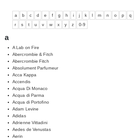
a
b
c
d
e
f
g
h
i
j
k
l
m
n
o
p
q
r
s
t
u
v
w
x
y
z
0-9
a
A Lab on Fire
Abercrombie & Fitch
Abercrombie Fitch
Absolument Parfumeur
Acca Kappa
Accendis
Acqua Di Monaco
Acqua di Parma
Acqua di Portofino
Adam Levine
Adidas
Adrienne Vittadini
Aedes de Venustas
Aerin