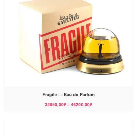
Fragile — Eau de Parfum
Диапазон
32650,00
₽
–
46200,00
₽
цен:
32650,00₽
–
46200,00₽