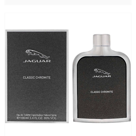
цен:
2880,00₽
–
3100,00₽