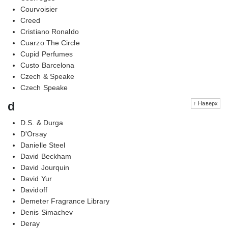
Courvoisier
Creed
Cristiano Ronaldo
Cuarzo The Circle
Cupid Perfumes
Custo Barcelona
Czech & Speake
Czech Speake
d
↑ Наверх
D.S. & Durga
D'Orsay
Danielle Steel
David Beckham
David Jourquin
David Yur
Davidoff
Demeter Fragrance Library
Denis Simachev
Deray