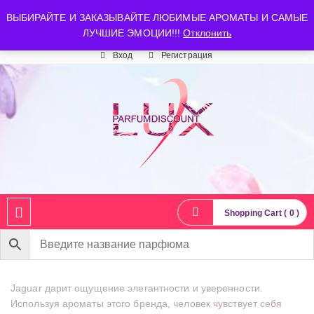
luxparfumdiscount@mail.ru
+7 903 544 11 18
г. Москва
ВЫБИРАЙТЕ И ЗАКАЗЫВАЙТЕ ЛЮБИМЫЕ АРОМАТЫ И САМЫЕ
ЛУЧШИЕ ЭМОЦИИ!!!
Отклонить
Время работы: пн-сб 10:00-21:00
Вход
Регистрация
Shopping Cart ( 0 )
Jaguar дарит ощущение элегантности и уверенности.
Используя ароматы этого бренда, человек чувствует себя