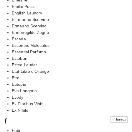
Emilio Pucci
English Laundry
Er, manno Scervino
Ermanno Scervino
Ermenegildo Zegna
Escada
Escentric Molecules
Essential Parfums
Esteban
Estee Lauder
Etat Libre d'Orange
Etro
Eutopie
Eva Longoria
Evody
Ex Floribus Vinis
Ex Nihilo
f
↑ Наверх
Fabi