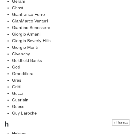
Gerani
Ghost
Gianfranco Ferre
GianMarco Venturi
Giardino Benessere
Giorgio Armani
Giorgio Beverly Hills
Giorgio Monti
Givenchy
Goldfield Banks
Goti
Grandiflora
Gres
Gritti
Gucci
Guerlain
Guess
Guy Laroche
h
↑ Наверх
Halston