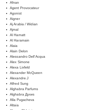
Afnan
Agent Provocateur
Agonist
Aigner
Aj Arabia / Widian
Ajmal
Al Hamatt
Al Haramain
Alaia
Alain Delon
Alessandro Dell'Acqua
Alex Simone
Alexa Lixfeld
Alexander McQueen
Alexandre.J
Alfred Sung
Alghabra Parfums
Alghabra Духиs
Alla Pugacheva
Altaia