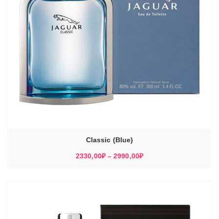
Classic (Blue)
Диапазон
2330,00
₽
–
2990,00
₽
цен:
2330,00₽
–
2990,00₽