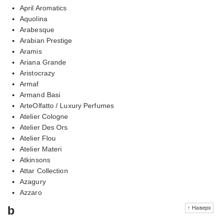
April Aromatics
Aquolina
Arabesque
Arabian Prestige
Aramis
Ariana Grande
Aristocrazy
Armaf
Armand Basi
ArteOlfatto / Luxury Perfumes
Atelier Cologne
Atelier Des Ors
Atelier Flou
Atelier Materi
Atkinsons
Attar Collection
Azagury
Azzaro
b
↑ Наверх