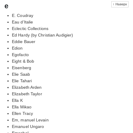
e
↑ Наверх
E. Coudray
Eau d'Italie
Eclectic Collections
Ed Hardy (by Christian Audigier)
Eddie Bauer
Edion
Egofacto
Eight & Bob
Eisenberg
Elie Saab
Elie Tahari
Elizabeth Arden
Elizabeth Taylor
Ella K
Ella Mikao
Ellen Tracy
Em, manuel Levain
Emanuel Ungaro
Emeshel