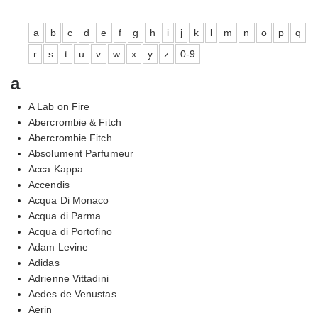
a
b
c
d
e
f
g
h
i
j
k
l
m
n
o
p
q
r
s
t
u
v
w
x
y
z
0-9
a
A Lab on Fire
Abercrombie & Fitch
Abercrombie Fitch
Absolument Parfumeur
Acca Kappa
Accendis
Acqua Di Monaco
Acqua di Parma
Acqua di Portofino
Adam Levine
Adidas
Adrienne Vittadini
Aedes de Venustas
Aerin