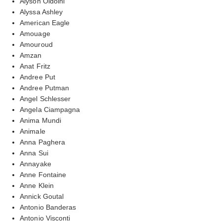
Alyson Oldoini
Alyssa Ashley
American Eagle
Amouage
Amouroud
Amzan
Anat Fritz
Andree Put
Andree Putman
Angel Schlesser
Angela Ciampagna
Anima Mundi
Animale
Anna Paghera
Anna Sui
Annayake
Anne Fontaine
Anne Klein
Annick Goutal
Antonio Banderas
Antonio Visconti