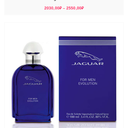
Диапазон
2030,00
₽
–
2550,00
₽
цен:
2030,00₽
–
2550,00₽