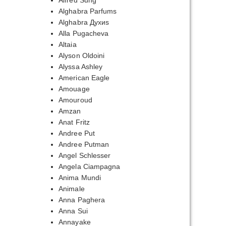
Alfred Sung
Alghabra Parfums
Alghabra Духиs
Alla Pugacheva
Altaia
Alyson Oldoini
Alyssa Ashley
American Eagle
Amouage
Amouroud
Amzan
Anat Fritz
Andree Put
Andree Putman
Angel Schlesser
Angela Ciampagna
Anima Mundi
Animale
Anna Paghera
Anna Sui
Annayake