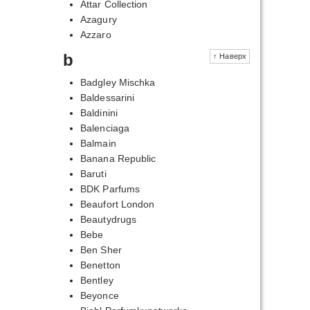
Attar Collection
Azagury
Azzaro
b
↑ Наверх
Badgley Mischka
Baldessarini
Baldinini
Balenciaga
Balmain
Banana Republic
Baruti
BDK Parfums
Beaufort London
Beautydrugs
Bebe
Ben Sher
Benetton
Bentley
Beyonce