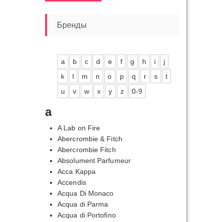
цена
цена
Бренды
a
b
c
d
e
f
g
h
i
j
k
l
m
n
o
p
q
r
s
t
пазон
u
v
w
x
y
z
0-9
,00₽
a
,00₽
A Lab on Fire
Abercrombie & Fitch
Abercrombie Fitch
Absolument Parfumeur
Acca Kappa
Accendis
Acqua Di Monaco
Acqua di Parma
Acqua di Portofino
пазон