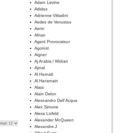
Adam Levine
Adidas
,00₽
Adrienne Vittadini
Aedes de Venustas
,00₽
Aerin
Afnan
Agent Provocateur
Agonist
Aigner
Aj Arabia / Widian
Ajmal
Al Hamatt
пазон
Al Haramain
Alaia
,00₽
Alain Delon
Alessandro Dell'Acqua
,00₽
Alex Simone
Alexa Lixfeld
Alexander McQueen
Alexandre.J