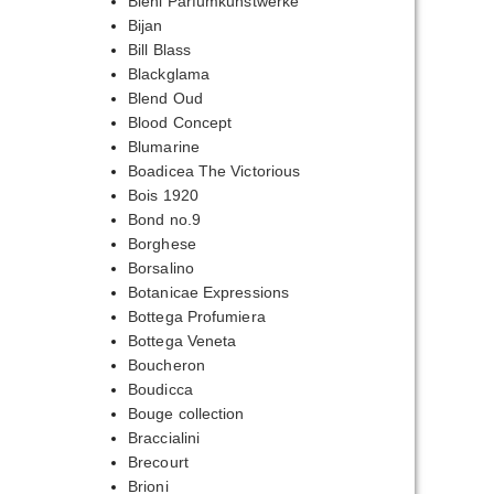
Biehl Parfumkunstwerke
Bijan
Bill Blass
Blackglama
Blend Oud
Blood Concept
Blumarine
Boadicea The Victorious
Bois 1920
Bond no.9
Borghese
Borsalino
Botanicae Expressions
Bottega Profumiera
Bottega Veneta
Boucheron
Boudicca
Bouge collection
Braccialini
Brecourt
Brioni