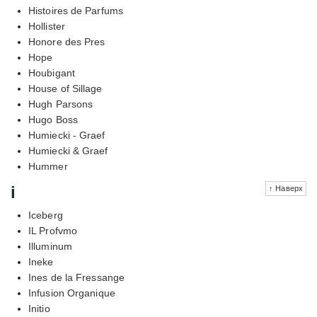
Histoires de Parfums
Hollister
Honore des Pres
Hope
Houbigant
House of Sillage
Hugh Parsons
Hugo Boss
Humiecki - Graef
Humiecki & Graef
Hummer
i
↑ Наверх
Iceberg
IL Profvmo
Illuminum
Ineke
Ines de la Fressange
Infusion Organique
Initio