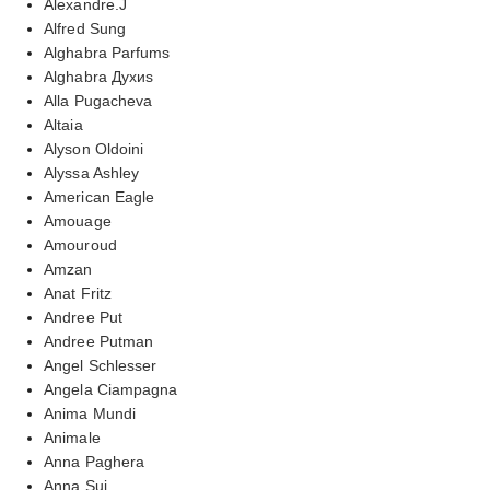
Alexandre.J
Alfred Sung
Alghabra Parfums
Alghabra Духиs
Alla Pugacheva
Altaia
Alyson Oldoini
Alyssa Ashley
American Eagle
Amouage
Amouroud
Amzan
Anat Fritz
Andree Put
Andree Putman
Angel Schlesser
Angela Ciampagna
Anima Mundi
Animale
Anna Paghera
Anna Sui