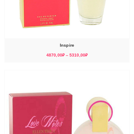
Inspire
Диапазон
4870,00
₽
–
5310,00
₽
цен:
4870,00₽
–
5310,00₽