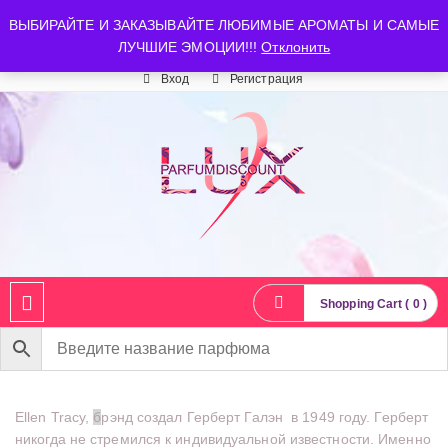
luxparfumdiscount@mail.ru
+7 903 544 11 18
г. Москва
ВЫБИРАЙТЕ И ЗАКАЗЫВАЙТЕ ЛЮБИМЫЕ АРОМАТЫ И САМЫЕ
ЛУЧШИЕ ЭМОЦИИ!!!
Отклонить
Время работы: пн-сб 10:00-21:00
Вход
Регистрация
Shopping Cart ( 0 )
Ellen Tracy,
б
рэнд
создал
Герберт Галэн в 1949 году.
Герберт
никогда
не
стремился
к
индивидуальной
известности. Именно