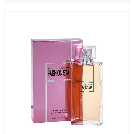
цен:
3990,00₽
–
4430,00₽