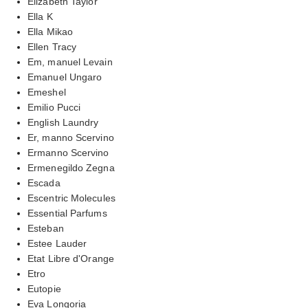
Elizabeth Taylor
Ella K
Ella Mikao
Ellen Tracy
Em, manuel Levain
Emanuel Ungaro
Emeshel
Emilio Pucci
English Laundry
Er, manno Scervino
Ermanno Scervino
Ermenegildo Zegna
Escada
Escentric Molecules
Essential Parfums
Esteban
Estee Lauder
Etat Libre d'Orange
Etro
Eutopie
Eva Longoria