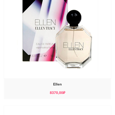
Ellen
8370,00
₽