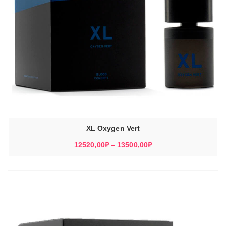
XL Oxygen Vert
Диапазон
12520,00
₽
–
13500,00
₽
цен:
12520,00₽
–
13500,00₽