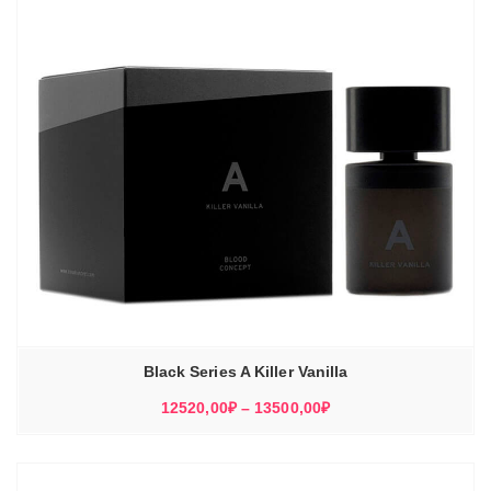
Black Series A Killer Vanilla
Диапазон
12520,00
₽
–
13500,00
₽
цен:
12520,00₽
–