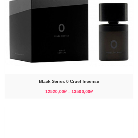
Black Series 0 Cruel Incense
Диапазон
12520,00
₽
–
13500,00
₽
цен:
12520,00₽
–
13500,00₽