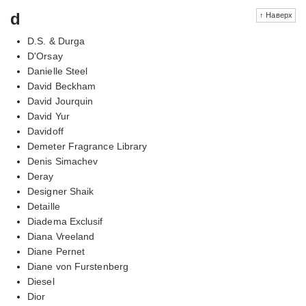
d
↑ Наверх
D.S. & Durga
D'Orsay
Danielle Steel
David Beckham
David Jourquin
David Yur
Davidoff
Demeter Fragrance Library
Denis Simachev
Deray
Designer Shaik
Detaille
Diadema Exclusif
Diana Vreeland
Diane Pernet
Diane von Furstenberg
Diesel
Dior