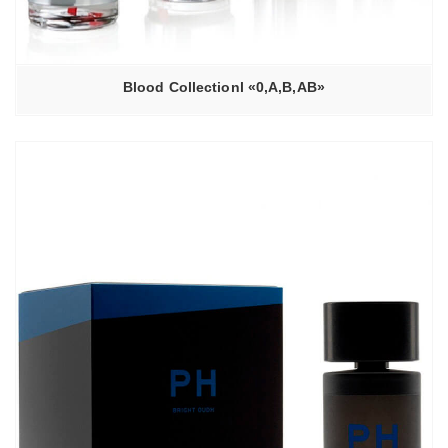
Blood Collectionl «0,A,B,AB»