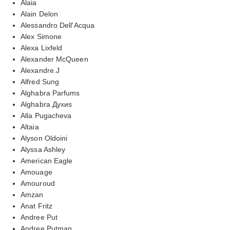
Alaia
Alain Delon
Alessandro Dell'Acqua
Alex Simone
Alexa Lixfeld
Alexander McQueen
Alexandre.J
Alfred Sung
Alghabra Parfums
Alghabra Духиs
Alla Pugacheva
Altaia
Alyson Oldoini
Alyssa Ashley
American Eagle
Amouage
Amouroud
Amzan
Anat Fritz
Andree Put
Andree Putman