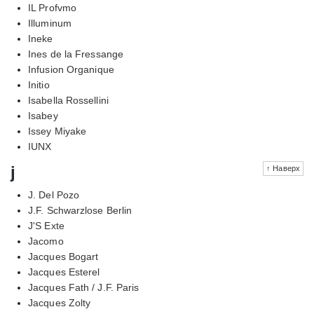
IL Profvmo
Illuminum
Ineke
Ines de la Fressange
Infusion Organique
Initio
Isabella Rossellini
Isabey
Issey Miyake
IUNX
j
↑ Наверх
J. Del Pozo
J.F. Schwarzlose Berlin
J'S Exte
Jacomo
Jacques Bogart
Jacques Esterel
Jacques Fath / J.F. Paris
Jacques Zolty