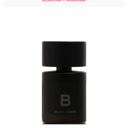
цен:
12520,00₽
–
13500,00₽