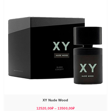
13500,00₽
XY Nude Wood
Диапазон
12520,00
₽
–
13500,00
₽