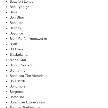
Beaufort London
Beautydrugs
Bebe
Ben Sher
Benetton
Bentley
Beyonce
Biehl Parfumkunstwerke
Bijan
Bill Blass
Blackglama
Blend Oud
Blood Concept
Blumarine
Boadicea The Victorious
Bois 1920
Bond no.9
Borghese
Borsalino
Botanicae Expressions
Bottega Profumiera