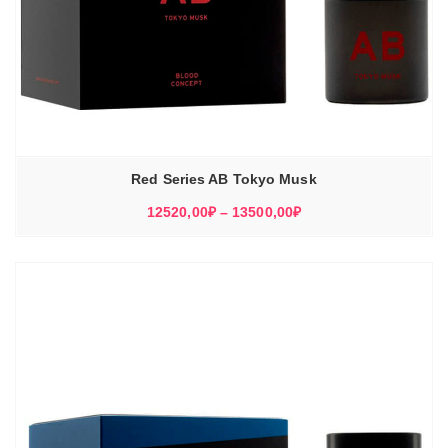
Red Series AB Tokyo Musk
Диапазон
12520,00
₽
–
13500,00
₽
цен:
12520,00₽
–
13500,00₽