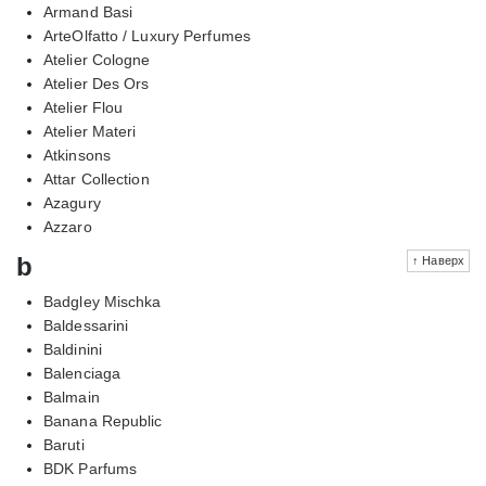
Armand Basi
ArteOlfatto / Luxury Perfumes
Atelier Cologne
Atelier Des Ors
Atelier Flou
Atelier Materi
Atkinsons
Attar Collection
Azagury
Azzaro
b
↑ Наверх
Badgley Mischka
Baldessarini
Baldinini
Balenciaga
Balmain
Banana Republic
Baruti
BDK Parfums