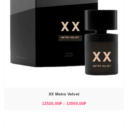
XX Metro Velvet
Диапазон
12520,00
₽
–
13500,00
₽
цен:
12520,00₽
–