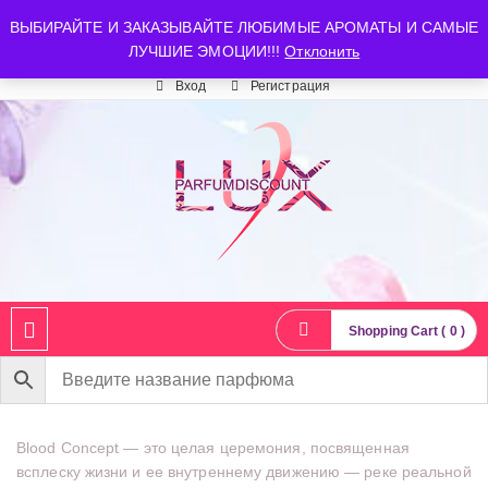
luxparfumdiscount@mail.ru
+7 903 544 11 18
г. Москва
ВЫБИРАЙТЕ И ЗАКАЗЫВАЙТЕ ЛЮБИМЫЕ АРОМАТЫ И САМЫЕ
ЛУЧШИЕ ЭМОЦИИ!!!
Отклонить
Время работы: пн-сб 10:00-21:00
Вход
Регистрация
Shopping Cart ( 0 )
Blood Concept — это целая церемония, посвященная
всплеску жизни и ее внутреннему движению — реке реальной