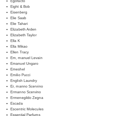
Egofacto
Eight & Bob
Eisenberg
Elie Saab
Elie Tahari
Elizabeth Arden
Elizabeth Taylor
Ella K
Ella Mikao
Ellen Tracy
Em, manuel Levain
Emanuel Ungaro
Emeshel
Emilio Pucci
English Laundry
Er, manno Scervino
Ermanno Scervino
Ermenegildo Zegna
Escada
Escentric Molecules
Essential Parfums