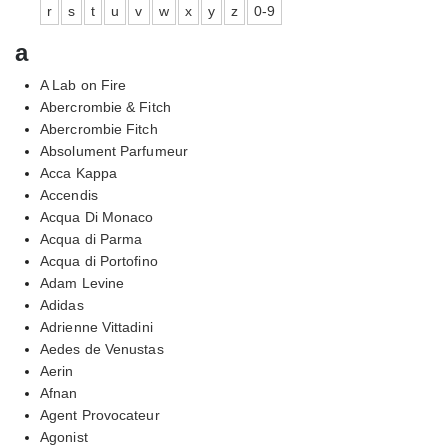
r
s
t
u
v
w
x
y
z
0-9
a
A Lab on Fire
Abercrombie & Fitch
Abercrombie Fitch
Absolument Parfumeur
Acca Kappa
Accendis
Acqua Di Monaco
Acqua di Parma
Acqua di Portofino
Adam Levine
Adidas
Adrienne Vittadini
Aedes de Venustas
Aerin
Afnan
Agent Provocateur
Agonist