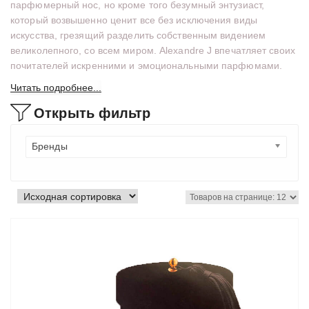
парфюмерный нос, но кроме того безумный энтузиаст,
который возвышенно ценит все без исключения виды
искусства, грезящий разделить собственным видением
великолепного, со всем миром. Alexandre J впечатляет своих
почитателей искренними и эмоциональными парфюмами.
Читать подробнее...
Открыть фильтр
Бренды