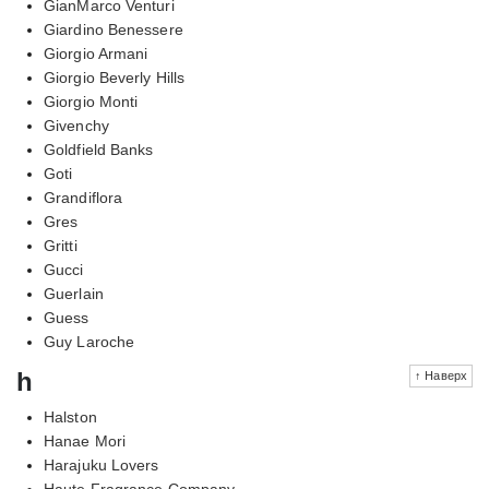
GianMarco Venturi
Giardino Benessere
Giorgio Armani
Giorgio Beverly Hills
Giorgio Monti
Givenchy
Goldfield Banks
Goti
Grandiflora
Gres
Gritti
Gucci
Guerlain
Guess
Guy Laroche
h
↑ Наверх
Halston
Hanae Mori
Harajuku Lovers
Haute Fragrance Company