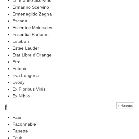
Er, manno Scervino
Ermanno Scervino
Ermenegildo Zegna
Escada
Escentric Molecules
Essential Parfums
Esteban
Estee Lauder
Etat Libre d'Orange
Etro
Eutopie
Eva Longoria
Evody
Ex Floribus Vinis
Ex Nihilo
f
↑ Наверх
Fabi
Faconnable
Fanette
Fcuk